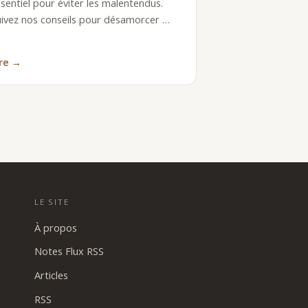
sentiel pour éviter les malentendus.
uivez nos conseils pour désamorcer …
ire →
LE SITE
À propos
Notes Flux RSS
Articles
RSS