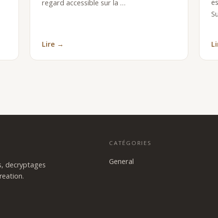
es
regard accessible sur la …
S
Lire →
L
CATÉGORIES
General
es, decryptages
reation.