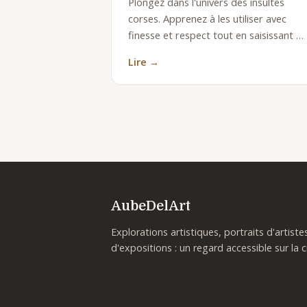
Plongez dans l'univers des insultes
corses. Apprenez à les utiliser avec
finesse et respect tout en saisissant …
Lire →
AubeDelArt
Explorations artistiques, portraits d'artist
d'expositions : un regard accessible sur la c