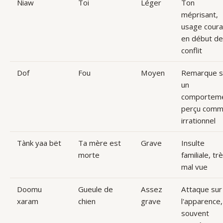
Ñiaw
Toi
Léger
Ton
méprisant,
usage coura
en début de
conflit
Dof
Fou
Moyen
Remarque s
un
comportem
perçu com
irrationnel
Tànk yaa bët
Ta mère est
Grave
Insulte
morte
familiale, tr
mal vue
Doomu
Gueule de
Assez
Attaque sur
xaram
chien
grave
l'apparence,
souvent