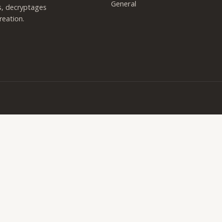
General
es, decryptages
reation.