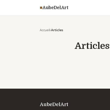
◾
AubeDelArt
Accueil
Articles
Articles
AubeDelArt