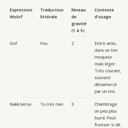
Expression
Traduction
Niveau
Contexte
Wolof
littérale
de
d'usage
gravité
(1 à 5)
Dof
Fou
2
Entre amis,
dans un ton
moqueur
mais léger.
Très courant,
souvent
désamorcé
par un rire.
Nakk kersa
Tu n'es rien
3
Chambrage
un peu plus
lourd. Peut
froisser si dit