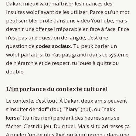
Dakar, mieux vaut maîtriser les nuances des
insultes wolof avant de les utiliser. Parce qu’un mot
peut sembler drôle dans une vidéo YouTube, mais
devenir une offense irréparable en face à face. Et ce
n’est pas une question de langue, c’est une
question de
codes sociaux
. Tu peux parler un
wolof parfait, si tu n’as pas grandi dans ce système
de hiérarchie et de respect, tu joues à quitte ou
double.
L'importance du contexte culturel
Le contexte, c’est tout. À Dakar, deux amis peuvent
s’insulter de “
dof
” (fou), “
ñiary
” (nul), ou “
nakk
kersa
” (tu n’es rien) pendant des heures sans se
fâcher. C’est du jeu. Du rituel. Mais si tu adresses ça
à quelqu’un de plus âgé, ou à un inconnu dans une