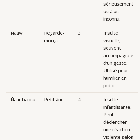
sérieusement
ou à un
inconnu.
Ñaaw
Regarde-
3
Insulte
moi ça
visuelle,
souvent
accompagnée
d’un geste.
Utilisé pour
humilier en
public.
Ñaar bariñu
Petit âne
4
Insulte
infantilisante.
Peut
déclencher
une réaction
violente selon